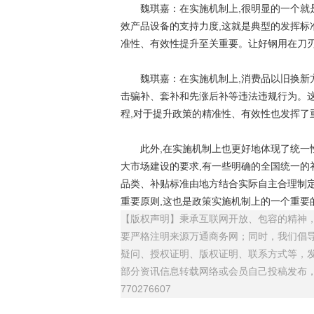
魏琪嘉：在实施机制上,很明显的一个就是
效产品设备的支持力度,这就是典型的发挥标
准性、有效性提升至关重要。让好钢用在刀刃
魏琪嘉：在实施机制上,消费品以旧换新方面
击骗补、套补和先涨后补等违法违规行为。这
程,对于提升政策的精准性、有效性也发挥了
此外,在实施机制上也更好地体现了统一性
大市场建设的要求,有一些明确的全国统一的
品类、补贴标准由地方结合实际自主合理制
重要原则,这也是政策实施机制上的一个重要
【版权声明】秉承互联网开放、包容的精神，
要严格注明来源万通商务网；同时，我们倡
疑问、授权证明、版权证明、联系方式等，发邮件
部分资讯信息转载网络或会员自己投稿发布
770276607