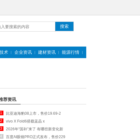
技术
企业资讯
建材资讯
能源行情
推荐资讯
1
比亚迪海豹08上市，售价19.69-2
2
vivo X Fold6搭载蓝晶 x
3
2026年“国补”来了 有哪些新变化新
4
百度AI眼镜PRO正式发布，售价229