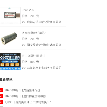
0246.230.
价格：200 元
VIP
成都志滔自动化设备有限公
司
派克折叠玻纤滤芯f
价格：209 元
VIP
固安县煜炜过滤技术有限公
司
洪山公司注册-洪山
价格：599 元
VIP
武汉燃点商务服务有限公司
最新资讯
1
2026年8月6日汽油柴油报价
2
2026年8月5日进口棉花价格微跌
3
7月30日当周美豆油出口净销售负0.7