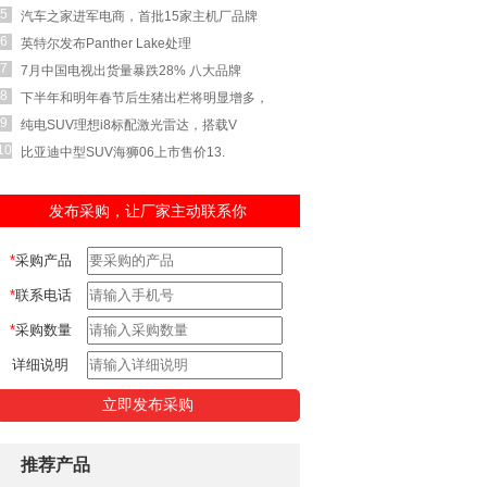
5
汽车之家进军电商，首批15家主机厂品牌
6
英特尔发布Panther Lake处理
7
7月中国电视出货量暴跌28% 八大品牌
8
下半年和明年春节后生猪出栏将明显增多，
9
纯电SUV理想i8标配激光雷达，搭载V
10
比亚迪中型SUV海狮06上市售价13.
发布采购，让厂家主动联系你
*
采购产品
*
联系电话
*
采购数量
详细说明
推荐产品