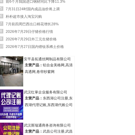
4
前6个月我国进口钢材同比下降11.3%
5
7月31日24时国内成品油价将上调
6
朴朴超市接入淘宝闪购
7
7月前四周巴西出口棉花增长28%
8
2026年7月29日仔猪价格行情
9
2026年7月29日外三元生猪价格
10
2026年7月27日国内镨钕系稀土价格
安平县拓通丝网制品有限公司
主营产品：
铝合金美格网,高清
高透网,卷帘纱窗网
武汉红掌企业服务有限公司
主营产品：
东西湖公司注册,东
西湖代理记账,东西湖代账公司
武汉斯瑞通商务咨询有限公司
主营产品：
武昌公司注册,武昌