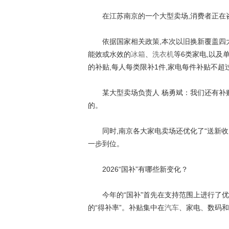
在江苏南京的一个大型卖场,消费者正在
依据国家相关政策,本次以旧换新覆盖四大领
能效或水效的
冰箱
、
洗衣机
等6类家电,以及单
的补贴,每人每类限补1件,家电每件补贴不超过
某大型卖场负责人 杨勇斌：我们还有补贴,
的。
同时,南京各大家电卖场还优化了“送新收旧
一步到位。
2026“国补”有哪些新变化？
今年的“国补”首先在支持范围上进行了优化
的“得补率”。补贴集中在
汽车
、家电、数码和