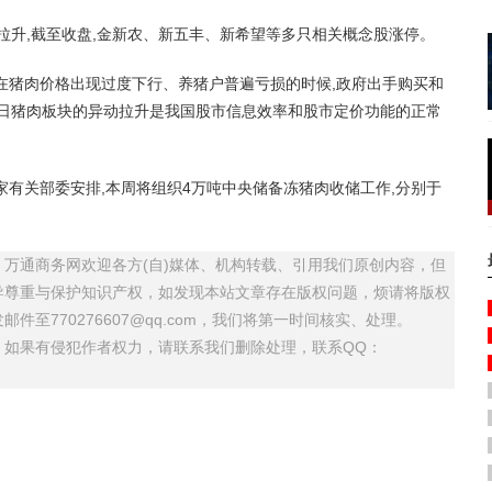
升,截至收盘,金新农、新五丰、新希望等多只相关概念股涨停。
猪肉价格出现过度下行、养猪户普遍亏损的时候,政府出手购买和
1日猪肉板块的异动拉升是我国股市信息效率和股市定价功能的正常
家有关部委安排,本周将组织4万吨中央储备冻猪肉收储工作,分别于
万通商务网欢迎各方(自)媒体、机构转载、引用我们原创内容，但
导尊重与保护知识产权，如发现本站文章存在版权问题，烦请将版权
至770276607@qq.com，我们将第一时间核实、处理。
，如果有侵犯作者权力，请联系我们删除处理，联系QQ：