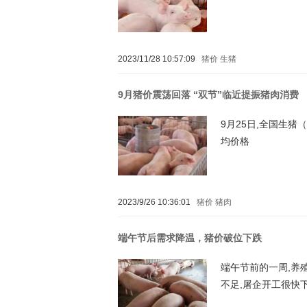
2023/11/28 10:57:09
猪价
生猪
9月猪价震荡回落 “双节”临近提振猪肉消费
9月25日,全国生猪
均价格
2023/9/26 10:36:01
猪价
猪肉
端午节后需求降温，猪价破位下跌
端午节前的一周,养
不足,屠企开工很快