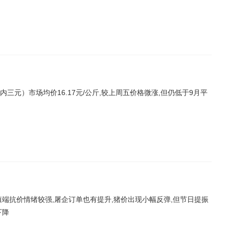
（内三元）市场均价16.17元/公斤,较上周五价格微涨,但仍低于9月平
殖端抗价情绪较强,屠企订单也有提升,猪价出现小幅反弹,但节日提振
下降