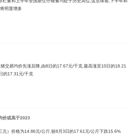
存栏量和上半年全国新生仔猪量均处于历史高位,这意味着,下半年和
将明显增多
交易均价先涨后降,由8日的17.67元/千克,最高涨至10日的18.21
日的17.31元/千克
价或高于2023
元）价格为14.86元/公斤,较8月3日的17.61元/公斤下跌15.6%