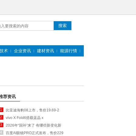
技术
企业资讯
建材资讯
能源行情
推荐资讯
1
比亚迪海豹08上市，售价19.69-2
2
vivo X Fold6搭载蓝晶 x
3
2026年“国补”来了 有哪些新变化新
4
百度AI眼镜PRO正式发布，售价229