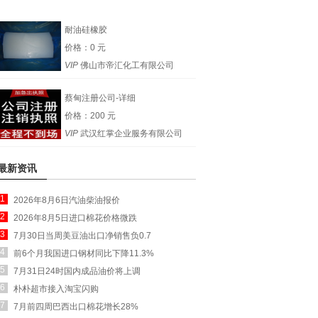
耐油硅橡胶
价格：0 元
VIP
佛山市帝汇化工有限公司
蔡甸注册公司-详细
价格：200 元
VIP
武汉红掌企业服务有限公司
最新资讯
1
2026年8月6日汽油柴油报价
2
2026年8月5日进口棉花价格微跌
3
7月30日当周美豆油出口净销售负0.7
4
前6个月我国进口钢材同比下降11.3%
5
7月31日24时国内成品油价将上调
6
朴朴超市接入淘宝闪购
7
7月前四周巴西出口棉花增长28%