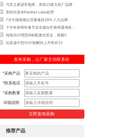
5
汽车之家进军电商，首批15家主机厂品牌
6
英特尔发布Panther Lake处理
7
7月中国电视出货量暴跌28% 八大品牌
8
下半年和明年春节后生猪出栏将明显增多，
9
纯电SUV理想i8标配激光雷达，搭载V
10
比亚迪中型SUV海狮06上市售价13.
发布采购，让厂家主动联系你
*
采购产品
*
联系电话
*
采购数量
详细说明
推荐产品