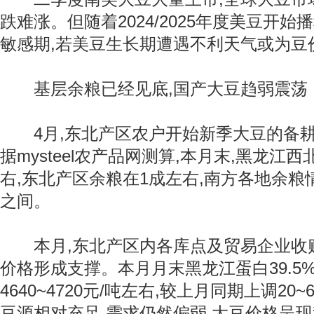
跌难涨。但随着2024/2025年度美豆开始
敏感期,若美豆生长期遭遇不利天气或为豆
基层余粮已经见底,国产大豆趋弱震荡
4月,东北产区农户开始新季大豆的备耕
据mysteel农产品网测算,本月末,黑龙江
右,东北产区余粮在1成左右,南方各地余粮情
之间。
本月,东北产区内各库点及贸易企业收购
价格形成支撑。本月月末黑龙江蛋白39.5
4640~4720元/吨左右,较上月同期上调20
豆源相对充足,需求仍然偏弱,大豆价格呈