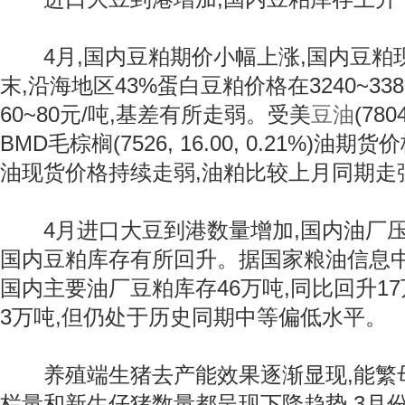
4月,国内豆粕期价小幅上涨,国内豆粕
末,沿海地区43%蛋白豆粕价格在3240~33
60~80元/吨,基差有所走弱。受美
豆油
(780
BMD毛棕榈(7526, 16.00, 0.21%)
油现货价格持续走弱,油粕比较上月同期走
4月进口大豆到港数量增加,国内油厂压
国内豆粕库存有所回升。据国家粮油信息中心
国内主要油厂豆粕库存46万吨,同比回升1
3万吨,但仍处于历史同期中等偏低水平。
养殖端生猪去产能效果逐渐显现,能繁
栏量和新生仔猪数量都呈现下降趋势,3月