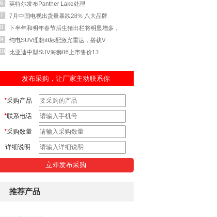
6
英特尔发布Panther Lake处理
7
7月中国电视出货量暴跌28% 八大品牌
8
下半年和明年春节后生猪出栏将明显增多，
9
纯电SUV理想i8标配激光雷达，搭载V
10
比亚迪中型SUV海狮06上市售价13.
发布采购，让厂家主动联系你
*
采购产品
*
联系电话
*
采购数量
详细说明
推荐产品