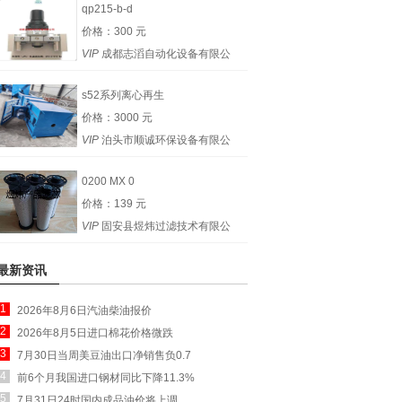
qp215-b-d
价格：300 元
VIP
成都志滔自动化设备有限公
司
s52系列离心再生
价格：3000 元
VIP
泊头市顺诚环保设备有限公
司
0200 MX 0
价格：139 元
VIP
固安县煜炜过滤技术有限公
司
最新资讯
1
2026年8月6日汽油柴油报价
2
2026年8月5日进口棉花价格微跌
3
7月30日当周美豆油出口净销售负0.7
4
前6个月我国进口钢材同比下降11.3%
5
7月31日24时国内成品油价将上调