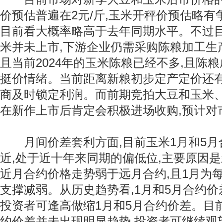
价预估普遍在2元/斤,玉米开秤价预估略有争议（
目前看大概率略高于去年同期水平。不过
米并未上市,下游企业仍需采购陈粮加工生产
且当前2024年的玉米陈粮已经不多,且陈
挺价情绪。当前距离新粮初步定产定价还有
商及时锁定利润。而前期竞拍大豆和玉米、
在新作上市后肯定会积极进场收购,预计对
月间价差套利方面,目前玉米1月和5月合
近,处于近十年来同期的偏低位,主要原因是
近月合约价格走势弱于远月合约,且1月为
支撑减弱。从历史趋势看,1月和5月合约价
投资者可逢高做缩1月和5月合约价差。目
约价差并未出现明显趋势,投资者可继续观望