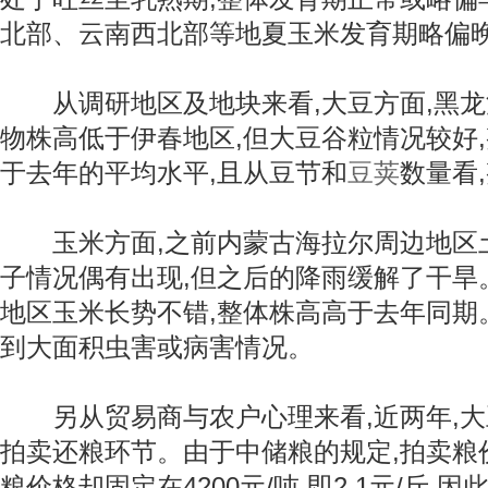
北部、云南西北部等地夏玉米发育期略偏
从调研地区及地块来看,大豆方面,黑龙
物株高低于伊春地区,但大豆谷粒情况较好
于去年的平均水平,且从豆节和
豆荚
数量看
玉米方面,之前内蒙古海拉尔周边地区土
子情况偶有出现,但之后的降雨缓解了干旱
地区玉米长势不错,整体株高高于去年同期
到大面积虫害或病害情况。
另从贸易商与农户心理来看,近两年,大
拍卖还粮环节。由于中储粮的规定,拍卖粮
粮价格却固定在4200元/吨,即2.1元/斤