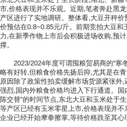
市,价格表现并不乐观。近期,笔者奔赴黑
产区进行了实地调研。整体看,大豆开秤价预
价预估在0.8~0.85元/斤。前期竞拍大豆
力,在新季作物上市后会积极进场收购,预
撑。
2023/2024年度可谓囤粮贸易商的“寒冬”,
略有好转,但粮食价格先扬后抑,尤其是在青
原因除了政策性拍卖缓解市场货源紧张外,
强烈,国内外粮食价格均进入下行通道。国内
陈交替”的时间节点,东北大豆和玉米处于生
等产区已经有玉米零星上市,价格表现并不
企业已经开始摩拳擦掌,等待价格跌至其心