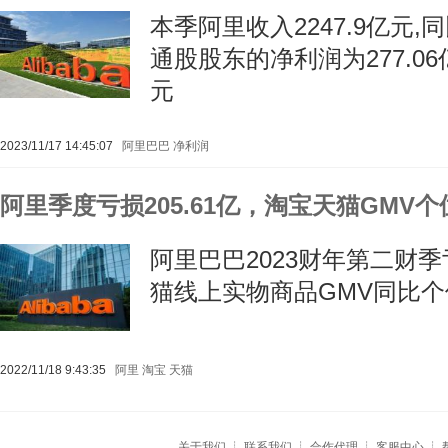
本季阿里收入2247.9亿元
通股股东的净利润为277.06亿
元
2023/11/17 14:45:07
阿里巴巴
净利润
阿里季度亏损205.61亿，淘宝天猫GMV
阿里巴巴2023财年第二财季亏
猫线上实物商品GMV同比
2022/11/18 9:43:35
阿里
淘宝
天猫
关于我们
┊
联系我们
┊
合作代理
┊
客服中心
┊