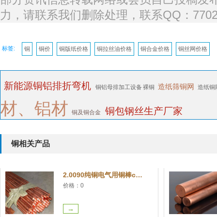
力，请联系我们删除处理，联系QQ：77027
标签:
铜
铜价
铜版纸价格
铜拉丝油价格
铜合金价格
铜丝网价格
新能源铜铝排折弯机
造纸筛铜网
铜铝母排加工设备
裸铜
造纸铜
材、铝材
铜包钢丝生产厂家
铜及铜合金
2.0090纯铜电气用铜棒cda110纯铜电极铜
价格：0
铜相关产品
→
CW012A含银铜电气用铜棒CuAg0.07含银铜锻造铜
价格：0
→