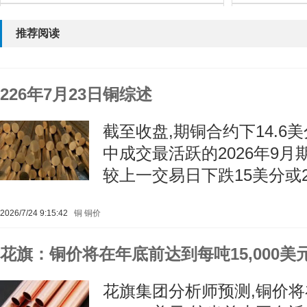
铜排-紫铜排-镀锡铜排东莞福能铜排厂家
推荐阅读
价格：12
→
226年7月23日铜综述
截至收盘,期铜合约下14.6美
中成交最活跃的2026年9月期铜
较上一交易日下跌15美分或2
2026/7/24 9:15:42
铜
铜价
花旗：铜价将在年底前达到每吨15,000美
花旗集团分析师预测,铜价