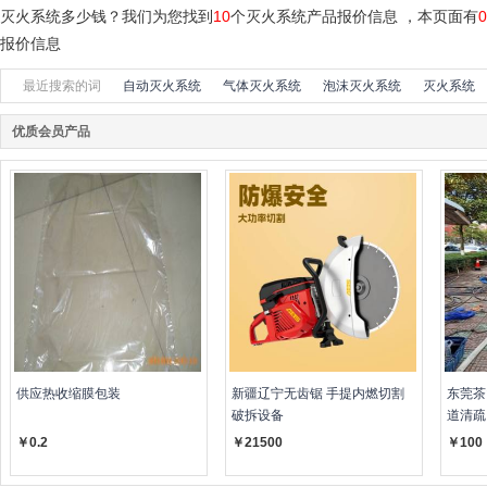
灭火系统多少钱？我们为您找到
10
个灭火系统产品报价信息 ，本页面有
0
报价信息
最近搜索的词
自动灭火系统
气体灭火系统
泡沫灭火系统
灭火系统
ato粉
优质会员产品
供应热收缩膜包装
新疆辽宁无齿锯 手提内燃切割
东莞茶
破拆设备
道清疏
￥0.2
￥21500
￥100