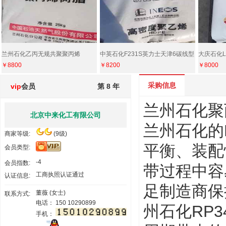
兰州石化乙丙无规共聚聚丙烯
中英石化F231S英力士天津6碳线型
大庆石化L
￥8800
￥8200
￥8000
RP340R兰化
聚乙烯热收缩膜
料mPE
采购信息
vip
会员
第 8 年
兰州石化聚丙
北京中来化工有限公司
兰州石化的R
商家等级:
(9级)
平衡、装配
会员类型:
-4
会员指数:
带过程中容
工商执照认证通过
认证信息:
足制造商保
董薇 (女士)
联系方式:
电话： 150 10290899
州石化RP
手机：