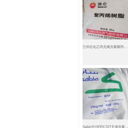
￥8800
兰州石化乙丙无规共聚聚丙烯RP340R兰化
￥8300
Sabic中沙FPC70T天津共聚PP抗冲硬质包装注塑