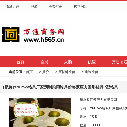
收藏万通
登录
免费注册
移动网站
首页
会展
采购
供应
万通论
当前位置：
首页
>
报价
>
原材料报价
>
建筑报价
[报价]YM15-5锚具厂家预制梁用锚具价格预应力圆形锚具P型锚具
衡水长江预应力有限公司
名称：YM15-5锚具厂家预制
规格：15-5
数量：10000