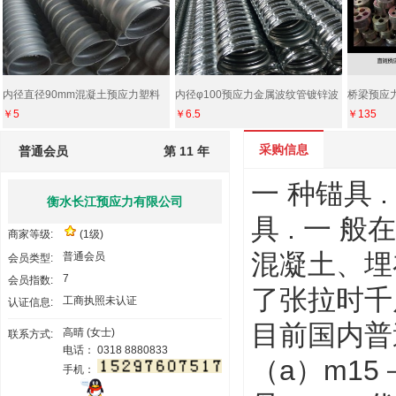
内径直径90mm混凝土预应力塑料
内径φ100预应力金属波纹管镀锌波
桥梁预应力
￥5
￥6.5
￥135
波纹管厂家价格
纹管加工厂家
家15-9
采购信息
普通会员
第 11 年
一 种锚具
衡水长江预应力有限公司
具 . 一
商家等级:
(1级)
混凝土、埋
普通会员
会员类型:
7
会员指数:
了张拉时千
工商执照未认证
认证信息:
目前国内普
高晴 (女士)
联系方式:
电话： 0318 8880833
（a）m15
手机：