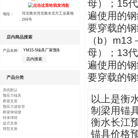
母）；15
遍使用的钢绞
河北衡水河北衡水北方工业基地
地址：
269号
要穿载的钢
店内商品搜索
（b）m13
母）；13
产品名称:
遍使用的钢绞
要穿载的钢
产品分类
系统默认
预应力锚具
以上是衡水
桥梁支座
预应力波纹管
制梁用锚
桥梁伸缩缝
转体球绞
衡水长江预
盆式支座
球型支座
锚具价格