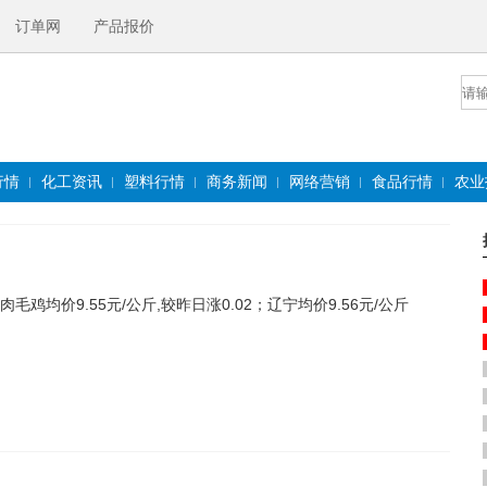
订单网
产品报价
行情
化工资讯
塑料行情
商务新闻
网络营销
食品行情
农业
鸡均价9.55元/公斤,较昨日涨0.02；辽宁均价9.56元/公斤