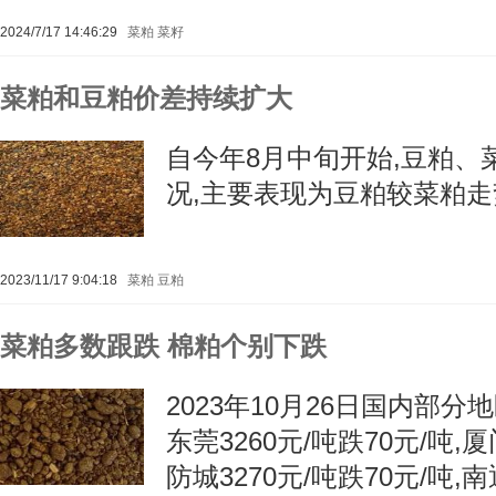
2024/7/17 14:46:29
菜粕
菜籽
菜粕和豆粕价差持续扩大
自今年8月中旬开始,豆粕、
况,主要表现为豆粕较菜粕
2023/11/17 9:04:18
菜粕
豆粕
菜粕多数跟跌 棉粕个别下跌
2023年10月26日国内部
东莞3260元/吨跌70元/吨,厦
防城3270元/吨跌70元/吨,南