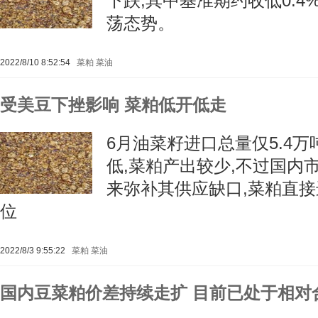
下跌,其中基准期约收低0.4
荡态势。
2022/8/10 8:52:54
菜粕
菜油
受美豆下挫影响 菜粕低开低走
6月油菜籽进口总量仅5.4
低,菜粕产出较少,不过国内
来弥补其供应缺口,菜粕直
位
2022/8/3 9:55:22
菜粕
菜油
国内豆菜粕价差持续走扩 目前已处于相对