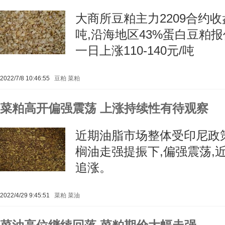
大商所豆粕主力2209合约收盘上
吨,沿海地区43%蛋白豆粕报价4
一日上涨110-140元/吨
2022/7/8 10:46:55
豆粕
菜粕
菜粕高开偏强震荡 上涨持续性有待观察
近期油脂市场整体受印尼政
榈油走强提振下,偏强震荡,
追涨。
2022/4/29 9:45:51
菜粕
菜油