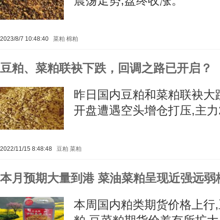
震荡走势,盘终收涨。
2023/8/7 10:48:40
菜粕
棉粕
豆粕、菜粕联袂下跌，回调之路已开启？
昨日国内豆粕和菜粕联袂大跌
开盘遭遇空头增仓打压,主力2
2022/11/15 8:48:48
豆粕
菜粕
本月预期大量到港 菜油菜粕呈现近强远弱
本周国内粕类期货价格上行