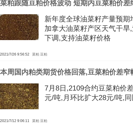
菜粕跟随豆粕价格波动 短期内豆菜粕价差
新年度全球油菜籽产量预期
加拿大油菜籽产区天气干旱
下调,支持油菜籽价格
2021/7/26 9:56:52
菜粕
豆粕
本周国内粕类期货价格回落,豆菜粕价差窄
7月8日,2109合约豆菜粕价差
元/吨,月环比扩大28元/吨,同
2021/7/12 9:06:11
菜粕
豆粕