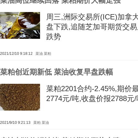
菜油高位继续回落 菜粕期价大幅走强
周三,洲际交易所(ICE)加
盘下跌,追随芝加哥期货交易所
跌势
2021/12/10 9:18:12
菜油
菜粕
菜粕创近期新低 菜油收复早盘跌幅
菜粕2201合约-2.45%,期价
2774元/吨,收盘价报2788元
2021/9/10 9:21:13
菜粕
菜油