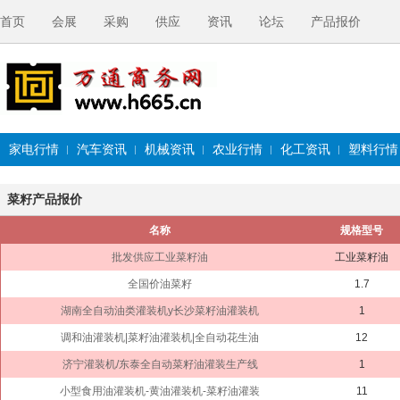
首页
会展
采购
供应
资讯
论坛
产品报价
家电行情
汽车资讯
机械资讯
农业行情
化工资讯
塑料行情
菜籽产品报价
名称
规格型号
批发供应工业菜籽油
工业菜籽油
全国价油菜籽
1.7
湖南全自动油类灌装机y长沙菜籽油灌装机
1
调和油灌装机|菜籽油灌装机|全自动花生油
12
济宁灌装机/东泰全自动菜籽油灌装生产线
1
小型食用油灌装机-黄油灌装机-菜籽油灌装
11