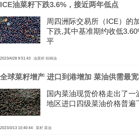
ICE油菜籽下跌3.6%，接近两年低点
周四洲际交易所（ICE）的
下跌,其中基准期约收低3.6
平
2023/4/28 9:51:43
油菜籽
棕榈油
全球菜籽增产 进口到港增加 菜油供需最宽
国内菜油现货价格走出了一
地区进口四级菜油价格普遍下
2023/3/13 10:40:44
菜籽
菜油